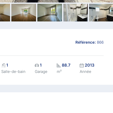
Référence:
866
1
1
88.7
2013
Salle-de-bain
Garage
m²
Année