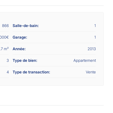
866
Salle-de-bain:
1
 000€
Garage:
1
.7 m²
Année:
2013
3
Type de bien:
Appartement
4
Type de transaction:
Vente