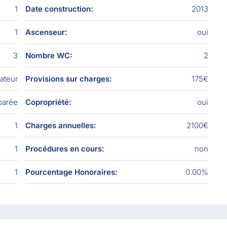
1
Date construction:
2013
1
Ascenseur:
oui
3
Nombre WC:
2
iateur
Provisions sur charges:
175€
parée
Copropriété:
oui
1
Charges annuelles:
2100€
1
Procédures en cours:
non
1
Pourcentage Honoraires:
0.00%