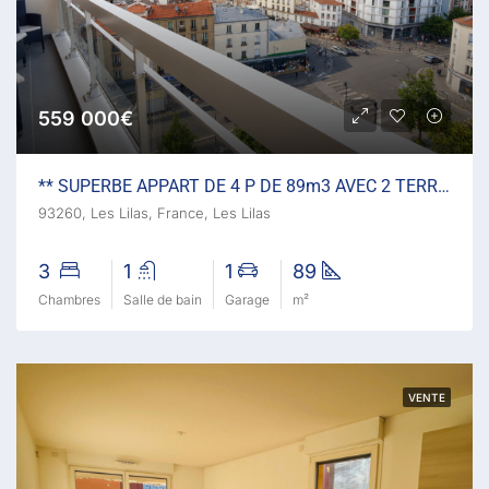
559 000€
** SUPERBE APPART DE 4 P DE 89m3 AVEC 2 TERRASSES ET GARAGE
93260, Les Lilas, France, Les Lilas
3
1
1
89
Chambres
Salle de bain
Garage
m²
VENTE