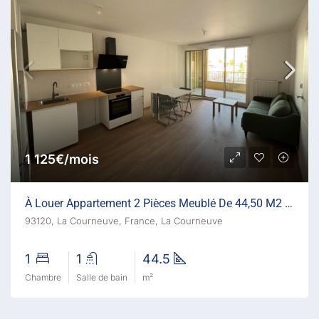
1 125€/mois
À Louer Appartement 2 Pièces Meublé De 44,50 M2 Avec Balco
93120, La Courneuve, France, La Courneuve
1
1
44.5
Chambre
Salle de bain
m²