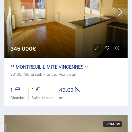
345 000€
** MONTREUIL LIMITE VINCENNES **
93100, Montreuil, France, Montreuil
1
1
43.02
Chambre
Salle de bain
m²
LOCATION