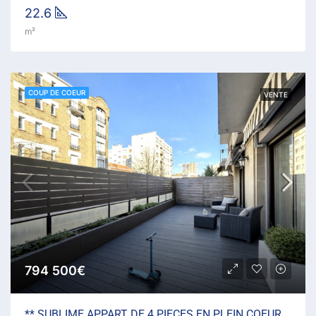
22.6
m²
COUP DE COEUR
VENTE
794 500€
** SUBLIME APPART DE 4 PIECES EN PLEIN COEUR DES LILAS **