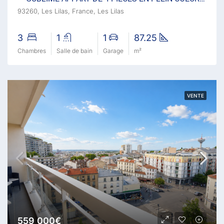
93260, Les Lilas, France, Les Lilas
3
1
1
87.25
Chambres
Salle de bain
Garage
m²
VENTE
559 000€