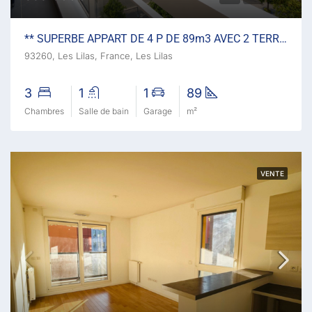
** SUPERBE APPART DE 4 P DE 89m3 AVEC 2 TERRASSES ET GARAGE
93260, Les Lilas, France, Les Lilas
3
1
1
89
Chambres
Salle de bain
Garage
m²
VENTE