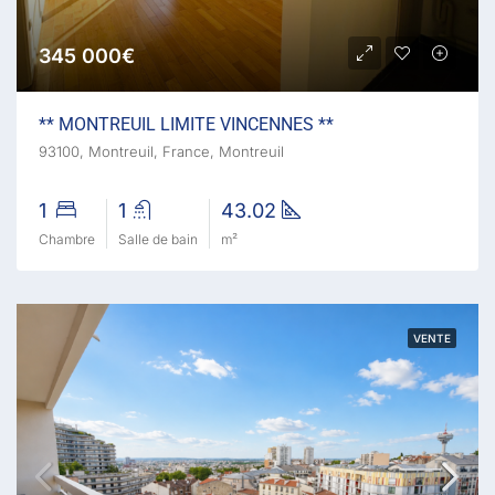
345 000€
** MONTREUIL LIMITE VINCENNES **
93100, Montreuil, France, Montreuil
1
1
43.02
Chambre
Salle de bain
m²
VENTE