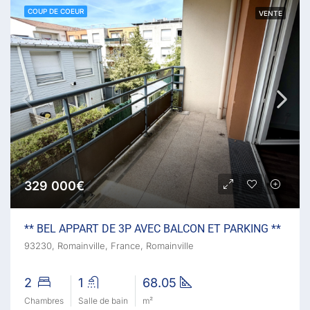
COUP DE COEUR
VENTE
329 000€
** BEL APPART DE 3P AVEC BALCON ET PARKING **
93230, Romainville, France, Romainville
2
1
68.05
Chambres
Salle de bain
m²