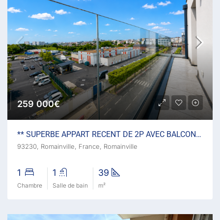
259 000€
** SUPERBE APPART RECENT DE 2P AVEC BALCON **
93230, Romainville, France, Romainville
1
1
39
Chambre
Salle de bain
m²