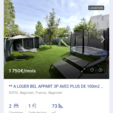
LOCATION
1 750€/mois
** A LOUER BEL APPART 3P AVEC PLUS DE 100m2 DE JARDIN / TERR
93170, Bagnolet, France, Bagnolet
2
1
73
Chambres
Salle de bain
m²