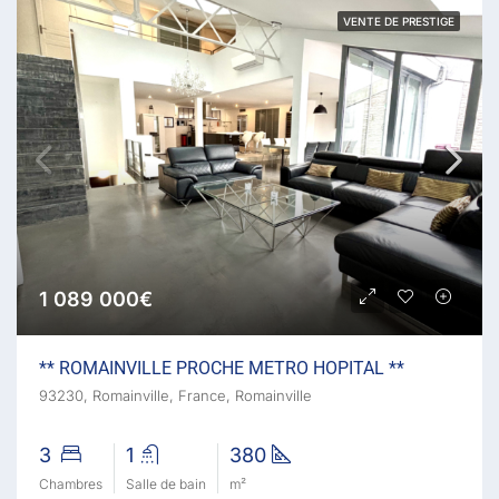
VENTE DE PRESTIGE
1 089 000€
** ROMAINVILLE PROCHE METRO HOPITAL **
93230, Romainville, France, Romainville
3
1
380
Chambres
Salle de bain
m²