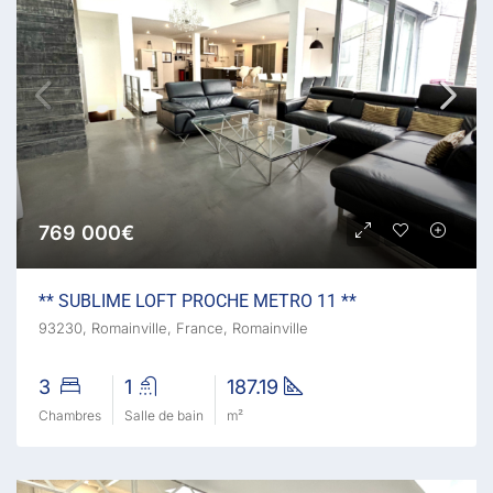
769 000€
** SUBLIME LOFT PROCHE METRO 11 **
93230, Romainville, France, Romainville
3
1
187.19
Chambres
Salle de bain
m²