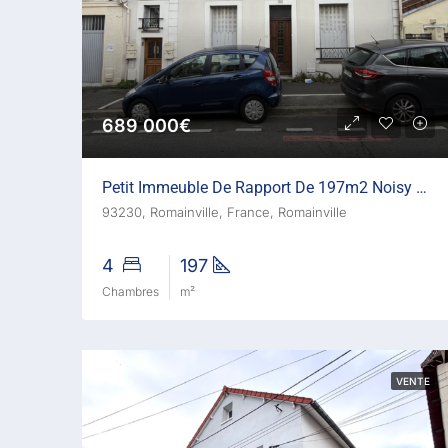
689 000€
Petit Immeuble De Rapport De 197m2 Noisy Le Sec – Limite Rom
93230, Romainville, France, Romainville
4
197
Chambres
m²
VENTE