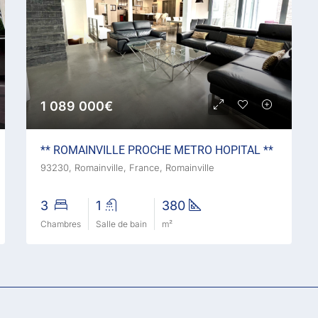
1 089 000€
** ROMAINVILLE PROCHE METRO HOPITAL **
93230, Romainville, France, Romainville
3
1
380
Chambres
Salle de bain
m²