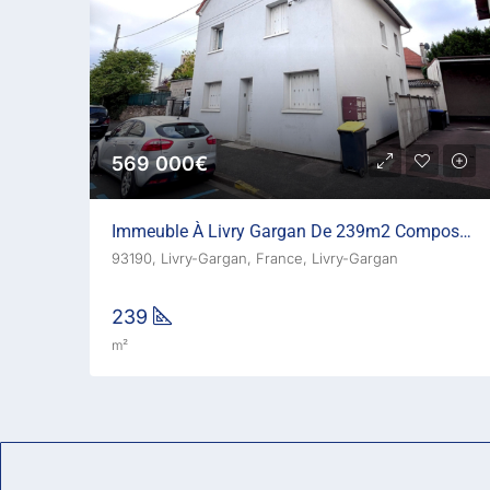
569 000€
Immeuble À Livry Gargan De 239m2 Composé De 4 Logements :
93190, Livry-Gargan, France, Livry-Gargan
239
m²