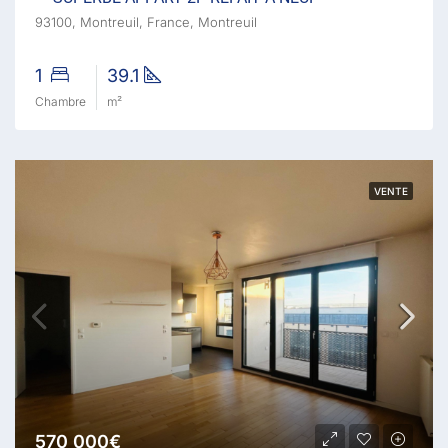
93100, Montreuil, France, Montreuil
1
39.1
Chambre
m²
VENTE
570 000€