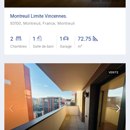
Montreuil Limite Vincennes.
93100, Montreuil, France, Montreuil
2
1
1
72.75
Chambres
Salle de bain
Garage
m²
VENTE