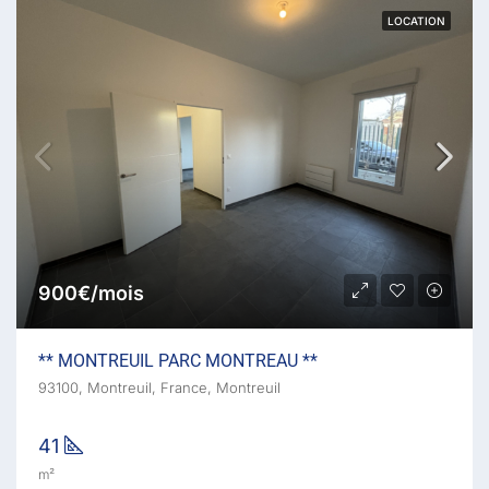
LOCATION
900€/mois
** MONTREUIL PARC MONTREAU **
93100, Montreuil, France, Montreuil
41
m²