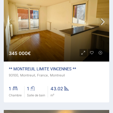
345 000€
** MONTREUIL LIMITE VINCENNES **
93100, Montreuil, France, Montreuil
1
1
43.02
Chambre
Salle de bain
m²