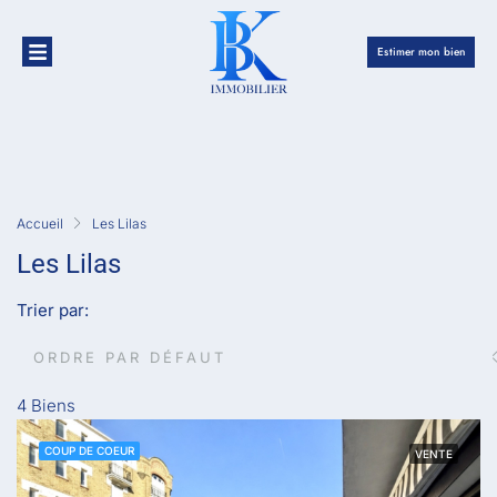
Estimer mon bien
Accueil
Les Lilas
Les Lilas
Trier par:
ORDRE PAR DÉFAUT
4 Biens
COUP DE COEUR
VENTE