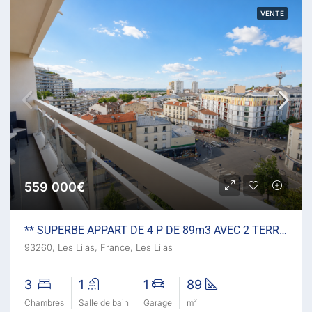
VENTE
559 000€
** SUPERBE APPART DE 4 P DE 89m3 AVEC 2 TERRASSES ET GARAGE
93260, Les Lilas, France, Les Lilas
3
1
1
89
Chambres
Salle de bain
Garage
m²