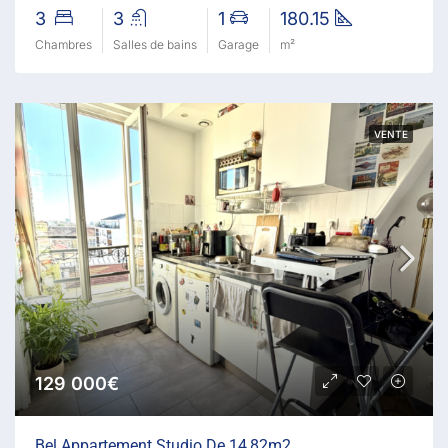
3
3
1
180.15
Chambres
Salles de bains
Garage
m²
VENTE
129 000€
Bel Appartement Studio De 14,82m2