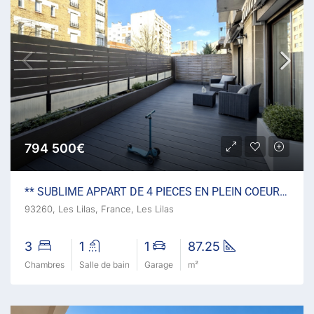
794 500€
** SUBLIME APPART DE 4 PIECES EN PLEIN COEUR DES LILAS **
93260, Les Lilas, France, Les Lilas
3
1
1
87.25
Chambres
Salle de bain
Garage
m²